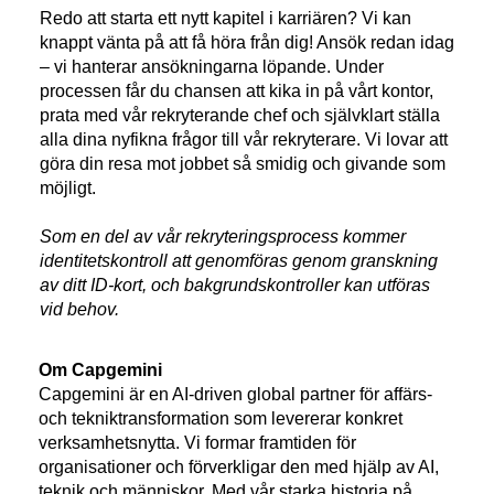
Redo att starta ett nytt kapitel i karriären? Vi kan
knappt vänta på att få höra från dig! Ansök redan idag
– vi hanterar ansökningarna löpande. Under
processen får du chansen att kika in på vårt kontor,
prata med vår rekryterande chef och självklart ställa
alla dina nyfikna frågor till vår rekryterare. Vi lovar att
göra din resa mot jobbet så smidig och givande som
möjligt.
Som en del av vår rekryteringsprocess kommer
identitetskontroll att genomföras genom granskning
av ditt ID-kort, och bakgrundskontroller kan utföras
vid behov.
#LI-LZ1
Om Capgemini
Capgemini är en AI-driven global partner för affärs-
och tekniktransformation som levererar konkret
verksamhetsnytta. Vi formar framtiden för
organisationer och förverkligar den med hjälp av AI,
teknik och människor. Med vår starka historia på