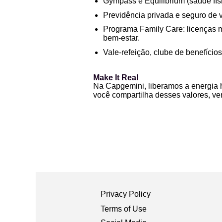
Gympass e Equilibrium (saúde físi
Previdência privada e seguro de v
Programa Family Care: licenças m
bem-estar.
Vale-refeição, clube de benefícios
Make It Real
Na Capgemini, liberamos a energia h
você compartilha desses valores, v
Privacy Policy
Terms of Use