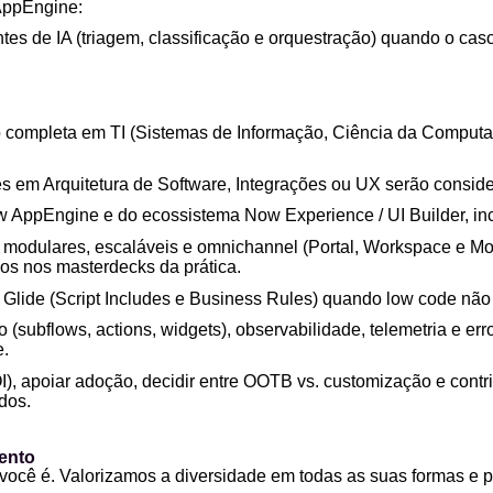
AppEngine:
tes de IA (triagem, classificação e orquestração) quando o cas
completa em TI (Sistemas de Informação, Ciência da Comput
 em Arquitetura de Software, Integrações ou UX serão consider
AppEngine e do ecossistema Now Experience / UI Builder, inc
 modulares, escaláveis e omnichannel (Portal, Workspace e Mobi
os nos masterdecks da prática.
 Glide (Script Includes e Business Rules) quando low code não f
(subflows, actions, widgets), observabilidade, telemetria e err
e.
OI), apoiar adoção, decidir entre OOTB vs. customização e cont
dos.
mento
ocê é. Valorizamos a diversidade em todas as suas formas e