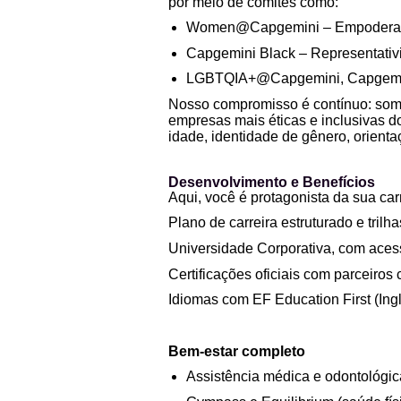
por meio de comitês como:
Women@Capgemini – Empoderamen
Capgemini Black – Representativi
LGBTQIA+@Capgemini, Capgemini A
Nosso compromisso é contínuo: som
empresas mais éticas e inclusivas d
idade, identidade de gênero, orienta
Desenvolvimento e Benefícios
Aqui, você é protagonista da sua car
Plano de carreira estruturado e tril
Universidade Corporativa, com acess
Certificações oficiais com parceiros
Idiomas com EF Education First (Ing
Bem-estar completo
Assistência médica e odontológic