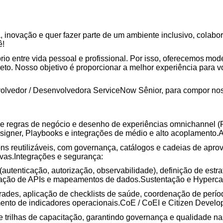
, inovação e quer fazer parte de um ambiente inclusivo, colabo
ê!
io entre vida pessoal e profissional. Por isso, oferecemos
model
to. Nosso objetivo é proporcionar a melhor experiência para vo
lvedor / Desenvolvedora ServiceNow Sênior, para compor nos
e regras de negócio e desenho de experiências omnichannel (P
esigner, Playbooks e integrações de médio e alto acoplamento
ons reutilizáveis, com governança, catálogos e cadeias de apro
ivas.Integrações e segurança:
utenticação, autorização, observabilidade), definição de estra
ntação de APIs e mapeamentos de dados.Sustentação e Hyperca
des, aplicação de checklists de saúde, coordenação de perío
ento de indicadores operacionais.CoE / CoEI e Citizen Develop
e trilhas de capacitação, garantindo governança e qualidade na