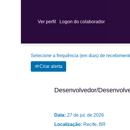
Procurar por palavra-chave
Ver perfil
Logon do colaborador
Mostrar mais opções
Selecione a frequência (em dias) de recebimento
Criar alerta
Desenvolvedor/Desenvolve
Data:
27 de jul. de 2026
Localização:
Recife, BR