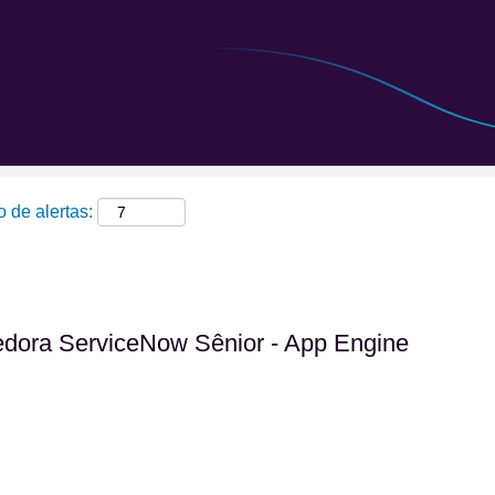
Pesquisar por localização
 de alertas:
dora ServiceNow Sênior - App Engine